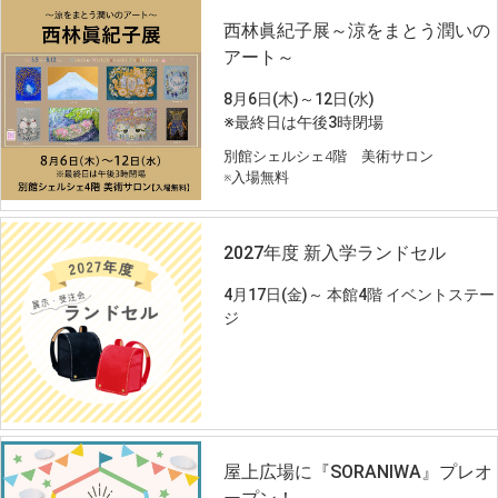
西林眞紀子展～涼をまとう潤いの
アート～
8月6日(木)～12日(水)
※最終日は午後3時閉場
別館シェルシェ4階 美術サロン
※入場無料
2027年度 新入学ランドセル
4月17日(金)～ 本館4階 イベントステー
ジ
屋上広場に『SORANIWA』プレオ