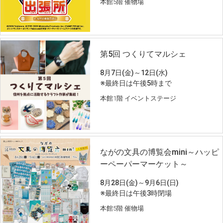
本館5階 催物場
第5回 つくりてマルシェ
8月7日(金)～12日(水)
※最終日は午後5時まで
本館1階 イベントステージ
ながの文具の博覧会mini～ハッピ
ーペーパーマーケット～
8月28日(金)～9月6日(日)
※最終日は午後3時閉場
本館5階 催物場