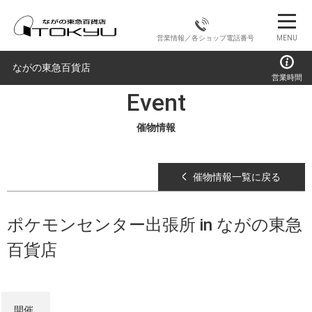
営業情報／各ショップ電話番号
MENU
ながの東急百貨店
営業時間
Event
催物情報
催物情報一覧に戻る
ポケモンセンター出張所 in ながの東急
百貨店
開催