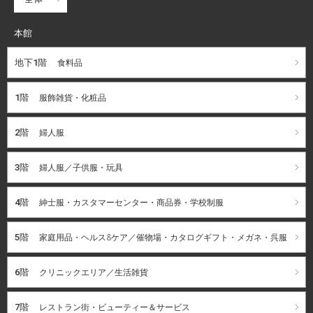
本館
地下1階
食料品
1階
服飾雑貨・化粧品
2階
婦人服
3階
婦人服／子供服・玩具
4階
紳士服・カスタマーセンター・商品券・学校制服
5階
家庭用品・ヘルス&ケア／催物場・カタログギフト・メガネ・呉服
6階
クリニックエリア／生活雑貨
7階
レストラン街・ビューティー＆サービス