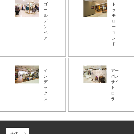
ゴ
ト
ー
ゥ
ル
モ
デ
ロ
ン
ー
ベ
ラ
ア
ン
ド
イ
アー
ン
バン
デ
サイ
ッ
ト
ク
ロー
ス
ラ
全体