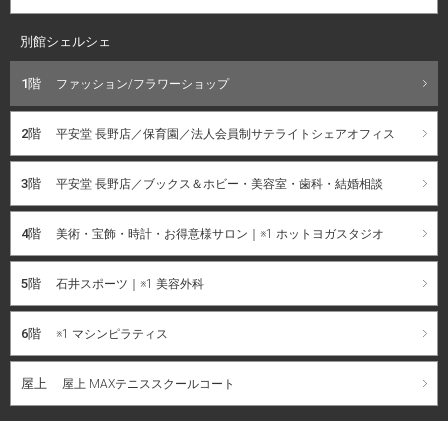
別館シェルシェ
1階
ファッション/フラワーショップ
2階
平安堂 長野店／保育園／法人会員制サテライトシェアオフィス
3階
平安堂 長野店／ブックス＆ホビー・美容室・歯科・結婚相談
4階
美術・宝飾・時計・お得意様サロン｜※1 ホットヨガスタジオ
5階
石井スポーツ｜※1 美容外科
6階
※1 マシンピラティス
屋上
屋上 MAXテニススクールコート