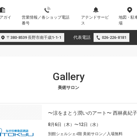
アガイ
営業情報／各ショップ電話
アテンドサービ
地図・駐
番号
ス
場
代表電話
〒380-8539 長野市南千歳1-1-1
026-226-8181
Gallery
美術サロン
〜涼をまとう潤いのアート〜 西林眞紀
8月6日（木）〜12日（水）
別館シェルシェ4階 美術サロン／入場無料