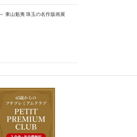
 東山魁夷 珠玉の名作版画展